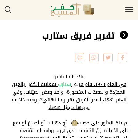
تقرير فريق ستارب
ملاحظة الناشر:
في العام 1978، قام فريق
ستارب
بمعاينة الكفن بالعين
المجرّدة والمعدّات المتطورة، وأخذ بعض العيّنات. وفي
العام 1981، أصدر الفريق تقريره النهائي*، وفيه خلاصة
نوردها حرفيًا، ههنا:
لم يتمّ العثور على خضاب
أو دهانات أو أصباغ أو بقع
1
على الألياف. إنّ الكشف الذي أُجري بواسطة الأشعة