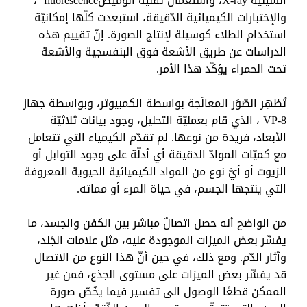
السينيّة
X-ray
، واستعمال تقنية الوميض
fluorescence
،
والإختبارات الكيميائية الدّقيقة، استبعدت كلّها إمكانيّة
استخدام الطلاء كوسيلة لإنتاج الصورة. إنّ تقييم هذه
الدراسات عن طريق الأشعة فوق البنفسجية والأشعة
تحت الحمراء يؤكّد هذا الأمر.
تُظهِر الصّوَر المعالَجة بواسطة الكمبيوتر، وبواسطة جهاز
VP-8
، الذي قام بعمليّة التحليل، وجود بيانات ثلاثيّة
الأبعاد، فريدة من نوعها. لم تقدّم الكيمياء التي تتعامل
مع كميّات الموادّ الدقيقة أي أدلّة على وجود التوابل أو
الزيوت أو أيَّ نوع من المواد الكيميائية الحيوية المعروفة
التي ينتجها الجسم، في حياة المرء أو مماته.
من الواضح أنه حصل اتصالٌ مباشر بين الكفن والجسد، ما
يفسِّر بعض الميزات الموجودة عليه، مثل علامات الجَلد،
وآثار الدّم. ومع ذلك، في حين أنّ هذا النوع من الاتصال
قد يفسِّر بعض الميزات على مستوى الجذع، فمن غير
الممكن قطعًا الوصول الى تفسير فيما يخُصّ صورة