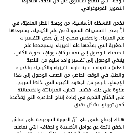
الوجه، التي تتمتّع بمستوى عال من الدِّقة، أظهرها
التصوير الفوتوغرافي.
تكمن المُشكلة الأساسية، من وجهة النظر العلميّة، في
أنَّ بعض التفسيرات المقبولة من علم الكيمياء، يستبعدها
علم الفيزياء. والعكس صحيح، إذ إنّ بعض التفسيرات
المغرية التي يقدِّمها علم الفيزياء، يستبعدها علم
الكيمياء. للوصول إلى تفسير كافٍ ووافٍ لصورة الكفن،
ينبغي الوصول إلى تفسير واحد سليم من الناحية
العلميّة، تتوافق عليه علوم الفيزياء والكيمياء والأحياء
والطبّ. في الوقت الحاضر، من الصعب الوصول إلى هذا
الإجماع، بالرغم من الجهود الكبيرة التي بذلها الفريق.
علاوة على ذلك، فشلت التجارب الفيزيائيّة والكيميائيّة
على الكتّان القديم في إعادة إنتاج الظاهرة التي يُقدِّمها
كفن تورينو، بشكل دقيق.
هناك إجماع علمي على أنّ الصورة الموجودة على قماش
الكفن ناتجة عن عوامل الأكسدة والجفاف، التي تفاعلت