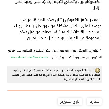
الهيموغلوبين، وتعطي نتيجة إيجابيّة على وجود مصل
الزلال.
سوف يستمرّ الغموض بشأن هذه الصورة، ويبقى
وجودها على الكتّان مشكلة من دون حلّ، بانتظار إجراء
المزيد من الأبحاث الكيميائية، أحصلت من قبل هذه
المجموعة من العلماء، أو من قبل علماء آخرين.
*
نقله إلى العربيّة: مروان أبو ديوان، عن النصّ الانكليزي المنشور على موقع
الصديق باري شفورتز، تحت العنوان التالي :
www.shroud.com/78conclu.htm
1
ملاحظة المترجم: الخضاب هي المواد الملوّنة المستعملة في الماكياج وغيره،
تكون عادة غير قابلة للذوبان، تلوّن سطح المادّة التي توضع عليها فقط، وهي بعكس
الأصباغ التي تمتصّها ألياف الخيوط.
ستارب
باري شفورتز