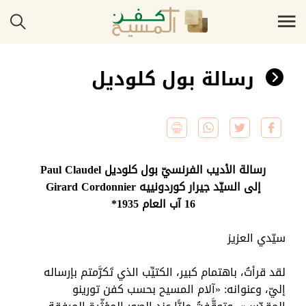
رسالة بول كلوديل
رسالة الأديب الفرنسيّ بول كلوديل
Paul Claudel
إلى السيّد جيرار كوردونييه
Girard Cordonnier
16 آب العام 1935*
سيّدي العزيز
لقد قرأتُ، باهتمام كبير، الكتيِّب الذي تَكرَّمتم بإرساله
إليّ، وعنوانه: «آلام المسيح بحسب كفن تورينو