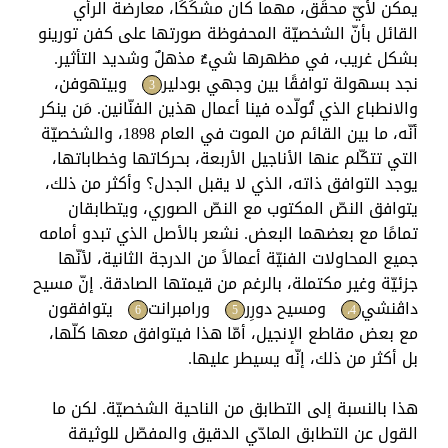
يمكن لأيّ محقِّق، مهما كان مشكِّكًا، معارضة الرأي
القائل بأنّ الشخصيّة المحفوظة صورتها على كفن تورينو
بشكل غريب، في مظهرها شيءٌ مذهلٌ وشديد التأثير.
نجد بسهولة توافقًا بين وجهي بودلير
وبيتهوفن،
3
والانطباع الذي تُولّده فينا أعمال هذين الفنّانين. مَن ينكر
أنّه، ما بين القائم من الموت في العام 1898، والشخصيّة
التي تتكّلم عنها الأناجيل الأربعة، بحركاتها وخطاباتها،
يوجد التوافق ذاته، الذي لا يقبل الجدل؟ وأكثر من ذلك،
يتوافق النصّ المكتوب مع النصّ الصوري، ويتطابقان
تمامًا مع بعضهما البعض. نشعر بالأصل الذي تبدو أمامه
جميع المحاولات الفنيّة أعمالاً من الدرجة الثانية، لأنّها
جزئيّة وغير مكتملة، بالرغم من قيمتها الصادقة. إنّ مسيح
داڤنشي
ومسيح دورِر
ورامبرانت
يتوافقون
6
5
4،
مع بعض مقاطع الإنجيل، أمّا هذا فيتوافق معها كلّها،
بل أكثر من ذلك، إنّه يسيطر عليها.
هذا بالنسبة إلى التطابق من الناحية الشخصيّة. لكن ما
القول عن التطابق المادّي الدقيق والمفصّل للوثيقة