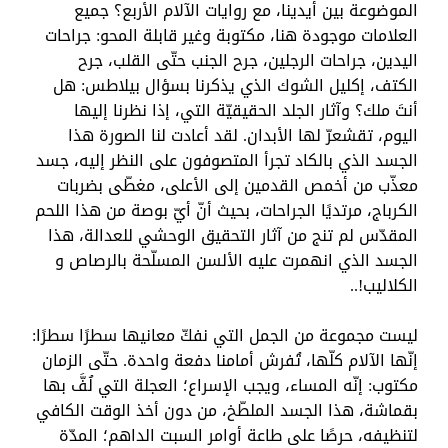
الموضوعة بين أيدينا، مع روايات الآلام الأربع؟ جميع
العلامات موجودة هنا، مكتوبة وغير قابلة المحو: جراحات
اليدين، جراحات الرجلين، جرح الجنب حتّى القلب، جرح
الكتف، إكليل الشوك الذي يذكرنا بسؤال بيلاطس: هل
أنتَ ملك؟ وآثار الجلد الحقيقيّة التي، إذا نظرنا إليها
اليوم، تقشعرّ لها الأبدان. لقد أعادت لنا الصورة هذا
الجسد الذي بالكاد تجرأ المتصوفون على النظر إليه، جسد
معذّب من أخمص القدمين إلى الأعلى، مغطّى بضربات
الكرباج، مرتديًا الجراحات، بحيث أنّ أيّ بوصة من هذا اللحم
المقدّس لم تنج من آثار التحقيق الوحشي للعدالة، هذا
الجسد الذي انهمرت عليه الألسن المسلّحة بالرصاص و
الكلاليب!..
ليست مجموعة من الجمل التي نفكّ معانيها سطرًا سطرًا:
إنّها الآلام كلّها، تُفرش أمامنا دفعة واحدة. حتّى الزمان
مكتوب: إنّه المساء، ويجب الإسراع؛ العجلة التي لُفَّ بها
بقماشة، هذا الجسد الملطّخ، من دون أخذ الوقت الكافي
لتنظيفه، حرصًا على طاعة أوامر السبت الداهم؛ المدّة