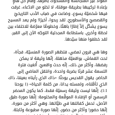
المواد غير المتجانسة والمشكوك بأمرها، وقام كلّ هاوٍ
بإعادة تركيبها بطريقة موقتة، لا تخلو من الادّعاء، غرقت
فيها شخصيّة يسوع، وضاعت في ضباب الأدب التاريخيّ
والقصصيّ والأسطوريّ. لقد ربحوا، أخيرًا! ولم يعد المسيح
يسوع يشكّل إلاّ إطارًا باهتًا، وخطوطًا معرّضة للاختفاء بين
لحظة وأخرى. باستطاعة المجدلية التوجّه الآن إلى القبر.
لقد خطفوا منها سيّدها.
وها هي قرون تمضي، فتظهر الصورة المنسيّة، فجأة،
تحت القماش، بواقعيّة مذهلة. إنّها وثيقة لا يمكن
رفضها، وأكثر من ذلك، إنّه حدث واقعيّ. أُلغيت فترة
التسعة عشر قرنًا بضربة واحدة، وانتقل الماضي إلى
الحاضر. يقول القديس يوحنّا: «ذاك الذي رأيناه بعيننا، ذاك
الذي تأمَّلناه، ولمسته يدانا، من كلمة الحياة» (1 يوحنا
1:1). إنِّها ليست وثيقة رسميّة فقط، كما يكون المحضر
الرسميّ أو الإفادة الموقَّعة والمختومة: إنِّها صورة طبق
الأصل، تحمل كفالتها في طيَّاتها. وهي أكثر من صورة،
إنّها حضور! وأكثر من حضور، إنّها صورة مطبوعة وثابتة.