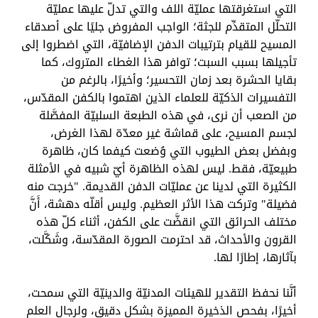
التي استغرقتها عمليّة اللف والتي تدلّ عليها عمليّة
التحلّل المتقدِّم للجثة؛ الواجب المفروض جليًا على أصدقاء
المسيح للقيام بترتيبات الدفن الإضافيّة، التي اضطروا إلى
تأجيلها بسبب السبت؛ توافر هذا الغطاء المتروك، كما
بقايا الحشرة بعد زمان التحسير؛ وأخيرًا، بالرغم من
التفسيرات الذكيّة للعلماء الذين اهتموا بالكفن المقدّس،
من الصعب أن نرى، في هذه الطبعة السلبيّة المفصَّلة
لجسم المسيح، على قماشة غير معدّة لهذا الغرض،
وبفضل بعض الطيوب التي وُضعت كيفما كان، ظاهرة
طبيعيّة، فقط. ليس لهذه الظاهرة أيّ شبيه في الأمثلة
الكثيرة التي لدينا عن عمليّات الدفن القديمة. "خرجت منه
فضيلة" وتركت هذا الأثر العظيم. وليس أقلّه دهشة، أَنَّ
مختلف الحرائق التي انقضَّت على الكفن، أثناء كلّ هذه
القرون والأحداث، قد احترمت الصورة المقدّسة، وشَكَّلت،
بآثارها، إطارًا لها.
أنَّنا نحفظ التقدير للهيئات المدنيّة والدينيّة التي سمحت،
أخيرًا، بفحص الذخيرة المميزة بشكل دقيق، ولرجال العلم