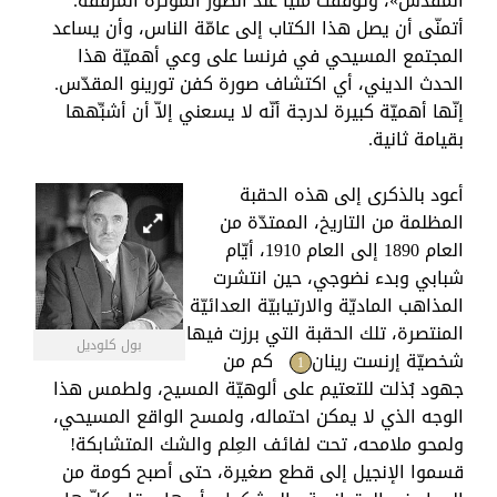
المقدّس»، وتوقَّفتُ مليًّا عند الصور المؤثّرة المرفقة.
أتمنّى أن يصل هذا الكتاب إلى عامّة الناس، وأن يساعد
المجتمع المسيحي في فرنسا على وعي أهميّة هذا
الحدث الديني، أي اكتشاف صورة كفن تورينو المقدّس.
إنّها أهميّة كبيرة لدرجة أنّه لا يسعني إلاّ أن أشبِّهها
بقيامة ثانية.
أعود بالذكرى إلى هذه الحقبة
المظلمة من التاريخ، الممتدّة من
العام 1890 إلى العام 1910، أيّام
شبابي وبدء نضوجي، حين انتشرت
المذاهب الماديّة والارتيابيّة العدائيّة
المنتصرة، تلك الحقبة التي برزت فيها
بول كلوديل
شخصيّة إرنست رينان
كم من
1
جهود بُذلت للتعتيم على ألوهيّة المسيح، ولطمس هذا
الوجه الذي لا يمكن احتماله، ولمسح الواقع المسيحي،
ولمحو ملامحه، تحت لفائف العِلم والشك المتشابكة!
قسموا الإنجيل إلى قطع صغيرة، حتى أصبح كومة من