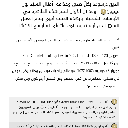
الذين درسوها بكلّ صدق وحذاقة، أمثال السيّد بول
فينيون
وقد آن الأوان لنشر هذه الظاهرة في
7
الأوساط الشعبيّة، وبهذه الصفة أُحيي بفرح العمل
المميَّز الذي أرسلتموه إليّ، وأتمنّى له أوسع الانتشار.
*
نقله الى العربية، فارس حبيب ملكي، عن النصّ الفرنسي الأصلي في
كتاب:
Paul Claudel, Toi, qui es-tu ? Gallimard, 1936, 123 pages.
بول كلوديل
(1868-1955)
هو
أديب وشاعر ومسرحي ودبلوماسي فرنسي،
وجيرار كوردونييه (1907-1977) هو عالم رياضيات فرنسي وكاثوليكي مؤمن
كان يعطي المحاضرات عن كفن المسيح وعن قميص أرجونتوي وعن بعض
المتصوفين المسيحيين.
1
أرنست رينان Ernest Renan ( 1823-1892)، مؤرخ وكاتب فرنسي اشتهر بترجمته
ليسوع التي دعا فيها إلى نقد المصادر الدينية نقدًا تاريخيًا علميًا، وإلى التمييز بين
العناصر التاريخية والعناصر الأسطورية الموجودة في الكتاب المقدس، ما أدّى إلى قيام
الكنيسة الكاثوليكية بمعارضته.
2
ألفرد لوازي Alfred Loisy (1857-1940)، كاهن ولاهوتي كاثوليكي ألقت عليه