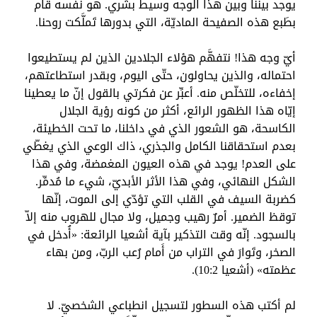
يوجد بيننا وبين هذا الوجه وسيط بشري. هو نفسه قام
بطَبع هذه الصفيحة الماديّة، التي بدورها تَملَّكت روحنا.
أيّ وجه هذا! نتفهَّم هؤلاء الجلادين الذين لم يستطيعوا
احتماله، والذين يحاولون، حتّى اليوم، وبقدر استطاعتهم،
إخفاءه، للتخلّص منه. أعبِّر عن فكرتي بالقول إنّ ما يعطينا
إيّاه هذا الظهور الرائع، أكثر من كونه رؤية الجلال
الكاسحة، هو الشعور الذي في داخلنا، ما تحت الخطيئة،
بعدم استحقاقنا الكامل والجذري، ذاك الوعي الذي يغطّي
على العدم! يوجد في هذه العيون المغمضة، وفي هذا
الشكل النهائي، وفي هذا الأثر الأبديّ، شيء ما مُدمِّر.
كضربة السيف في القلب التي تؤدّي إلى الموت، إنّها
توقظ الضمير. أمرٌ رهيب وجميل، ولا مجال للهروب منه إلاّ
بالسجود. إنّه وقت التذكير بآية أشعيا الرائعة: «أُدخل في
الصخر، وتَوارَ في التراب من أَمام رُعب الربّ، ومن بهاء
عظمته» (أشعيا 10:2).
لم أكتب هذه السطور لتسجيل انطباعي الشخصيّ. لا