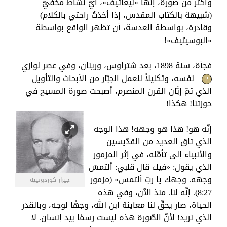
وأكثر من صورة، إنّها «نيغاتيف»، أيّ نشاط مخفيّ
(شبيهة بالكتاب المقدس، إذا أخذتُ راحتي بالكلام)
وقادرة، بواسطة العدسة، أن تظهر الواقع بواسطة
«البوسيتيف»!
فجأة، سنة 1898، بعد شتراوس، ورينان، وفي عصر لوازي
نفسه، وتكليلاً للعمل الجبّار من الأبحاث والتأويل
2
الذي تمّ إبَّان القرن المنصرم، أصبحت صورة المسيح في
حوزتنا! هكذا!
إنّه هو! هذا هو وجهه! هذا الوجه
الذي تاق العديد من القدّيسين
والأنبياء إلى تأمّله، في إثر المزمور
الذي يقول: «فيك قال قلبي: ألتمسُ
وجهه. وجهك يا ربّ ألتمس» (مزمور
جيرار كوردونييه
8:27). إنّه لنا. منذ الآن، وفي هذه
الحياة، صار يحقّ لنا معاينة ابن الله، وجهًا لوجه، وبالقدر
الذي نريد! لأنّ الصّورة هذه ليست رسمًا بيد إنسان. لا