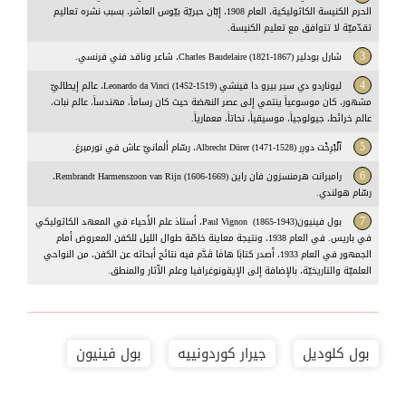
الحرم الكنيسة الكاثوليكية، العام 1908، إبّان حبريّة بيّوس العاشر، بسبب نشره تعاليم
تقدّميّة لا تتوافق مع تعليم الكنيسة.
3
شارل بودلير Charles Baudelaire (1821-1867)، شاعر وناقد فني فرنسي.
4
ليوناردو دي سير بيرو دا فينشي Leonardo da Vinci (1452-1519)، عالم إيطاليّ
مشهور، كان موسوعياً ينتمي إلى عصر النهضة حيث كان رساماً، مهندساً، عالم نبات،
عالم خرائط، جيولوجياً، موسيقياً، نحاتاً، معمارياً.
5
آلْبْرِخْت دورِر Albrecht Dürer (1471-1528)، رسّام ألمانيّ عاش في نورمبرغ.
6
رامبرانت هرمنسزون فان راين Rembrandt Harmenszoon van Rijn (1606-1669)،
رسّام هولندي.
7
بول فينيونPaul Vignon (1865-1943)، أستاذ علم الأحياء في المعهد الكاثوليكي
في باريس. في العام 1938، ونتيجة معاينة خاصّة طوال الليل للكفن المعروض أمام
الجمهور في العام 1933، أَصدر كتابًا هامًا قَدَّم فيه نتائج أبحاثه عن الكفن، من النواحي
العلميّة والتاريخيّة، بالإضافة إلى الإيقونوغرافيا وعلم الآثار والمنطق.
بول كلوديل
جيرار كوردونييه
بول فينيون