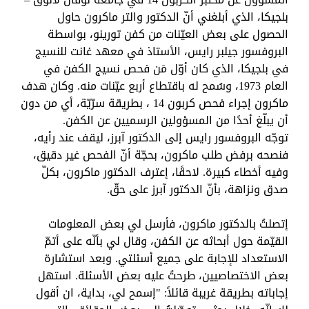
بلجيكا، الذي أبلغني أنّ الدكتور والتر ماكرون حاول
الحصول على بعض العيّنات من كفن تورينو، بواسطة
البروفسور جيلبر رايس، الأستاذ في معهد غانت للنسيج
في بلجيكا، الذي كان أوّل مَن فحص نسيج الكفن في
العام 1973، وسُمح له باقتطاع أربع عيّنات منه. وكان هدف
ماكرون إجراء فحص كربون 14 ، بطريقة سرّيّة، أي من دون
أن يبلّغ أحدًا من المسؤولين الرسميين عن الكفن.
توجّه البروفسور رايس إلى الدكتور آبرز، ليقف عند رأيه،
فنصحه برفض طلب ماكرون، بحجّة أنّ الفحص غير دقيق،
وفيه أخطاء كبيرة. لاحقًا، إعترف الدكتور ماكرون، بكلّ
صدق ونزاهة، بأنّ الدكتور آبرز على حقّ.
إتصلتُ بالدكتور ماكرون، فأرسل لي بعض المعلومات
القيّمة حول أبحاثه عن الكفن، وقال لي بأنّه على أتمّ
الاستعداد للإجابة على جميع أسئلتي. وبعد استشارة
بعض الاختصاصيين، طرحتُ عليه بعض الأسئلة. استهل
إجاباته بطريقة غريبة قائلاً: "إسمح لي، بداية، ان أقول