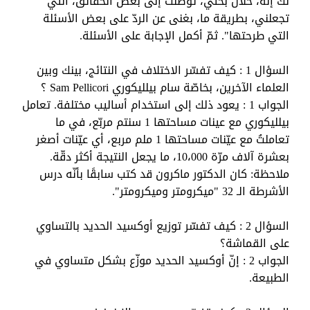
لك إنّه، خلال بحثي، توصّلتُ إلى بعض الحقائق، التي
تجعلني، بطريقة ما، بغنى عن الردّ على بعض الأسئلة
التي طرحتها". ثمّ أكمل الإجابة على الأسئلة.
السؤال 1 : كيف تفسّر الاختلاف في النتائج، بينك وبين
العلماء الآخرين، بخاصّة سام بيلليكوري
Sam Pellicori
؟
الجواب 1 : يعود ذلك إلى استخدام أساليب مختلفة. تعامل
بيلليكوري مع عينات مساحتها 1 سنتم مربّع، في ما
تعاملتُ مع عيّنات مساحتها 1 ملم مربع، أي عيّنات أصغر
بعشرة آلاف مرّة 10،000، ما يجعل النتيجة أكثر دقّة.
ملاحظة: كان الدكتور ماكرون قد كتب سابقًا بأنّه درس
الأشرطة الـ 32 "ميكرومتر وميكرومتر".
السؤال 2 : كيف تفسّر توزيع أوكسيد الحديد بالتساوي
على القماشة؟
الجواب 2 : إنّ أوكسيد الحديد موزّع بشكل متساوي في
الطبيعة.