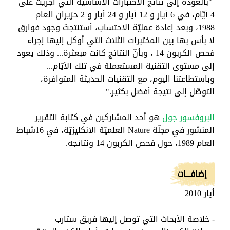
"بالعودة إلى نتائج الاختبارات الأساسيّة التي أجريت على
4 أيّام، في 6 أيار و 12 أيار و 24 أيار و 2 حزيران العام
1988، وبعد إعادة عمليّة الاحتساب، أستنتجتُ وجود فوارق
لا بأس بها بين المختبرات الثلاث التي أوكل إليها إجراء
فحص الكربون 14 ، وبأنّ النتائج كانت مبعثرة... وذلك يعود
إلى مستوى التقنية المستعملة في تلك الأيّام...
وباستطاعتنا اليوم، مع التقنيات الحديثة المتوافرة،
التوصّل إلى نتيجة أفضل بكثير."
البروفسور جول
هو أحد المشاركين في كتابة التقرير
المنشور في مجلّة
Nature
العلميّة الانكليزيّة، في 16شباط
العام 1989، حول فحص الكربون 14 ونتائجه.
إضافـــات
أيار 2010
- خلاصة الأبحاث التي توصل إليها فريق ستارب