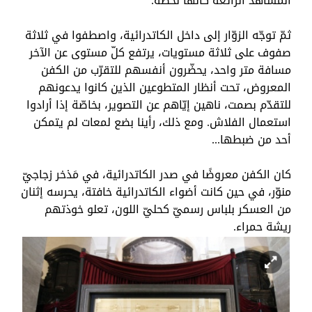
المشاهد الرائعة كأنّها لحظة.
ثمّ توجّه الزوّار إلى داخل الكاتدرائية، واصطفوا في ثلاثة
صفوف على ثلاثة مستويات، يرتفع كلّ مستوى عن الآخر
مسافة متر واحد، يحضّرون أنفسهم للتقرّب من الكفن
المعروض، تحت أنظار المتطوعين الذين كانوا يدعونهم
للتقدّم بصمت، ناهين إيّاهم عن التصوير، بخاصّة إذا أرادوا
استعمال الفلاش. ومع ذلك، رأينا بضع لمعات لم يتمكن
أحد من ضبطها...
كان الكفن معروضًا في صدر الكاتدرائية، في مَذخر زجاجيّ
منوّر، في حين كانت أضواء الكاتدرائية خافتة، يحرسه إثنان
من العسكر بلباس رسميّ كحليّ اللون، تعلو خوذتهم
ريشة حمراء.