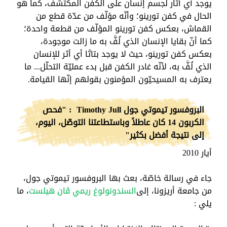
يوجد أي آثار لجسم إنسان على الكفن المكتشف، كما هو
الحال في كفن تورينو؛ وأنّه مؤلّف من عدّة قطع من
القماش، بعكس كفن تورينو المؤلّف من قطعة واحدة؛
كما أنّ بقايا الإنسان الذي لُفَّ به ما زالت موجودة،
بعكس كفن تورينو، حيث لا يوجد بتاتًا أي أثر للإنسان
الذي لُفَّ به، لأنّه غادر الكفن قبل بدء عمليّة التحلّل... ما
يعترف به المسيحيّون المؤمنون بقولهم إنّها القيامة.
البروفسور تيموتي جول
Timothy Jull
: "فحص
الكربون 14 كان عاطلاً وباستطاعتنا التوصّل، اليوم،
إلى نتيجة أفضل بكثير"
أيار 2010
جاء في رسالة خاصّة، بعث بها البروفسور تيموتي جول،
من جامعة أريزونا، إلى
السندونولوغ ريمي ڨان هيلست
، ما
يلي :