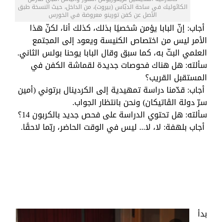
الكاثوليك في ساحة الدبّاس (بيروت)، من الداخل، حيث النسخة طبق
الأصل عن كفن تورينو معروضة في الخورس
أجاب: إنّ البابا يؤمن شخصيًا بذلك، كذلك أنا، لكنّ هذا
الأمر ليس من اختصاص الكنيسة ويعود إلى المجتمع
العلمي البتّ به، كما سبق وقال البابا يوحنا بولس الثاني.
سألته: هل هناك فحوصات جديدة لقماشة الكفن في
المستقبل القريب؟
أجاب: قدّمنا دراسة تمهيدية إلى الكردينال برتوني (أمين
سرّ دولة الڨاتيكان) ونحن بانتظار الجواب.
سألته: هل تحتوي الدراسة على فحص جديد بالكربون 14؟
أجاب بلهفة: لا، لا... ليس في الوقت الحاضر، ربّما لاحقًا.
بدأ