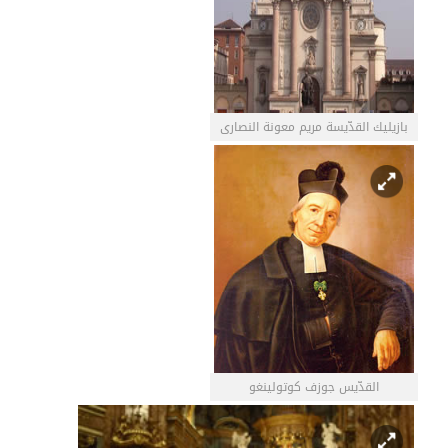
بازيليك القدّيسة مريم معونة النصارى
القدّيس جوزف كوتولينغو