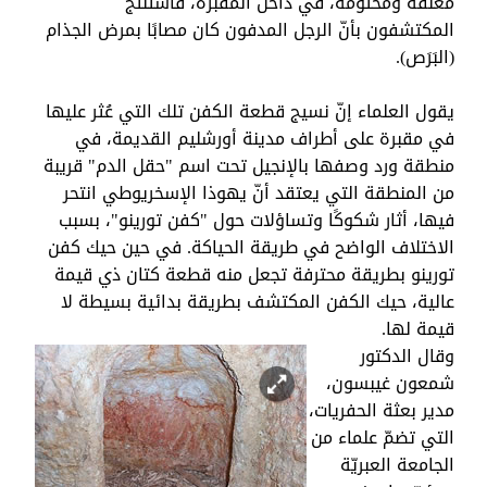
مغلقة ومختومة، في داخل المقبرة، فاستنتج
المكتشفون بأنّ الرجل المدفون كان مصابًا بمرض الجذام
(البَرَص).
يقول العلماء إنّ نسيج قطعة الكفن تلك التي عُثر عليها
في مقبرة على أطراف مدينة أورشليم القديمة، في
منطقة ورد وصفها بالإنجيل تحت اسم "حقل الدم" قريبة
من المنطقة التي يعتقد أنّ يهوذا الإسخريوطي انتحر
فيها، أثار شكوكًا وتساؤلات حول "كفن تورينو"، بسبب
الاختلاف الواضح في طريقة الحياكة. في حين حيك كفن
تورينو بطريقة محترفة تجعل منه قطعة كتان ذي قيمة
عالية، حيك الكفن المكتشف بطريقة بدائية بسيطة لا
قيمة لها.
وقال الدكتور
شمعون غيبسون،
مدير بعثة الحفريات،
التي تضمّ علماء من
الجامعة العبريّة