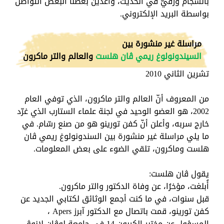
بانسجام ورقيّ في الحديث، واعدين بعضنا البعض التواصل
بواسطة البريد الإلكتروني.
مراسلة غير منشورة بين
السيندونولوغ ريمي ڨان هلست
والعالم والتر ماكرون
تشرين الثاني 2010
من المعروف أنّ العالم والتر ماكرون، الذي توفي العام
2002، هو العضو الوحيد في لجنة علماء الستارب الذي غرّد
خارج سربه، وأعلن أنّ كفن تورينو هو من صنع رسّام. في
ما يلي مراسلة غير منشورة بين السندونولوغ ريمي ڨان
هلست وماكرون، تلقي الضوء على بعض المعلومات.
يقول ڨان هلست:
أُبلغت، مؤخرُا، عن وفاة الدكتور والتر ماكرون.
قبل سنوات، في ما كنت أجمع الوثائق لكتابي الجديد عن
كفن تورينو، قمت باتصال مع الدكتور آبرز
Apers
،
المسؤول عن مختبر الكربون 14 في جامعة لوڨان لانوڨ –