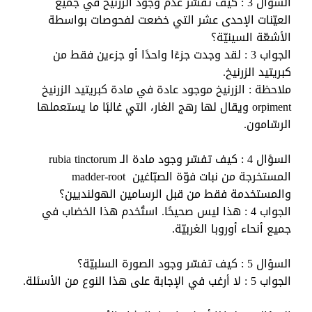
السؤال 3 : كيف تفسّر عدم وجود الزرنيخ في جميع
العيّنات الإحدى عشر التي خضعت لفحوصات بواسطة
الأشعّة السينيّة؟
الجواب 3 : لقد وجدت جزءًا واحدًا أو جزءين فقط من
كبريتيد الزرنيخ.
ملاحظة : الزرنيخ موجود عادة في مادة كبريتيد الزرنيخ
orpiment
ويقال لها رهج الغار، التي غالبًا ما يستعملها
الرسّامون.
السؤال 4 : كيف تفسّر وجود مادة الـ
rubia tinctorum
المستخرجة من نبات فوّة الصبّاغين
madder-root
والمستخدمة فقط من قبل الرسامين الهولنديين؟
الجواب 4 : هذا ليس صحيحًا. استُخدم هذا الخضاب في
جميع أنحاء أوروبا الغربيّة.
السؤال 5 : كيف تفسّر وجود الصورة السلبيّة؟
الجواب 5 : لا أرغب في الإجابة على هذا النوع من الأسئلة.