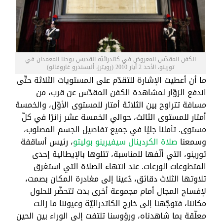
الكفن المقدّس المعروض في كاتدرائيّة القديس يوحنا المعمدان في
تورينو، الأحد 2 أيار 2010 (رويترز، أليسندرو غاروفالو)
ما أن أعطيت الإشارة للتقدّم على المستويات الثلاثة حتّى
اندفع الزوّار لمشاهدة الكفن المقدّس عن قرب، من
مسافة تتراوح بين الثلاثة أمتار للمستوى الأوّل، والخمسة
أمتار للمستوى الثالث، حوالي الخمسة عشر زائرًا في كلّ
مستوى. تأملنا جليًا في جميع تفاصيل الجسم المصلوب،
وسمعنا
صلاة الكردينال سيفيرينو بوليتو
، رئيس أساقفة
تورينو، التي ألّفها للمناسبة، تتلوها بالإيطالية إحدى
المتطوعات الورعات. عند انتهاء الصلاة التي استغرق
تلاوتها الثلاث دقائق، دُعينا إلى مغادرة المكان بصمت،
لإفساح المجال أمام مجموعة أخرى بدت تتحضّر للحلول
مكاننا، فتوجّهنا إلى خارج الكاتدرائيّة وعيوننا ما زالت
معلّقة بما شاهدناه، ورؤوسنا تلتفت إلى الوراء بين الحين