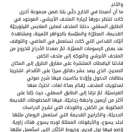
والآخر.
ما أن أصبحنا في الخارج حتّى بتنا ضمن مجموعة أخرى
كانت تنتظر دورها لزيارة المتحف الأبرشي، الموجود في
الطابق السفلي. دخلنا المتحف لنعاين الملابس الليتورجيّة
القديمة، المطرّزة والملبّسة بالجواهر الثمينة، ومشاهدة
آنيّات القداس التي كانت تستعمل في الماضي، والتوقف
عند بعض الرسومات المميّزة. ثمّ صعدنا الأدراج للخروج من
المتحف الأبرشي والتوجّه إلى متحف الكفن.
قادتنا اليافطات المنتشرة على مفارق الطرق إلى المكان
الصحيح، الذي يبعد عشر دقائق سيرًا على الأقدام. اشترينا
بطاقات الدخول وزُوّدنا بكاسيت فيها شرح صوتي
لمحتويات المتحف، يُقدّم بعدّة لغات، اخترتُ منها
الفرنسيّة. ثمّ نزلنا إلى الطابق السفلي، حيث جُلنا على
أكثر من أربعين واجهة زجاجيّة، فيها المخطوطات القديمة
المكتوبة عن الكفن، واللوحات التي تشرح الدراسات
الحديثة، والكرابيج القديمة التي استعمل الرومان مثلها
لجلد يسوع، والأيقونات الممثلة لوجه يسوع. هناك زاوية
وُضع فيها نول قديم، وخيوط الكتّان التي استُعمل مثلها