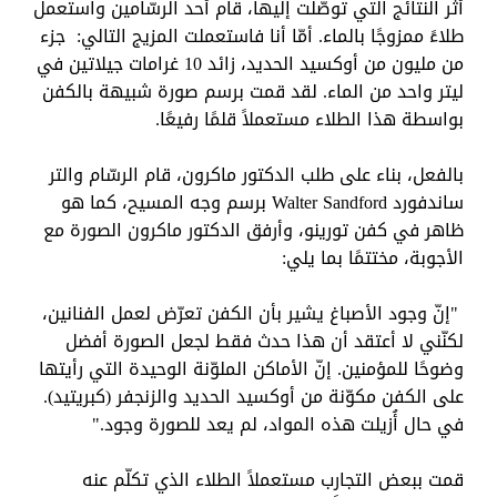
أثر النتائج التي توصّلت إليها، قام أحد الرسّامين واستعمل
طلاءً ممزوجًا بالماء. أمّا أنا فاستعملت المزيج التالي: جزء
من مليون من أوكسيد الحديد، زائد 10 غرامات جيلاتين في
ليتر واحد من الماء. لقد قمت برسم صورة شبيهة بالكفن
بواسطة هذا الطلاء مستعملاً قلمًا رفيعًا.
بالفعل، بناء على طلب الدكتور ماكرون، قام الرسّام والتر
ساندفورد
Walter Sandford
برسم وجه المسيح، كما هو
ظاهر في كفن تورينو، وأرفق الدكتور ماكرون الصورة مع
الأجوبة، مختتمًا بما يلي:
"إنّ وجود الأصباغ يشير بأن الكفن تعرّض لعمل الفنانين،
لكنّني لا أعتقد أن هذا حدث فقط لجعل الصورة أفضل
وضوحًا للمؤمنين. إنّ الأماكن الملوّنة الوحيدة التي رأيتها
على الكفن مكوّنة من أوكسيد الحديد والزنجفر (كبريتيد).
في حال أُزيلت هذه المواد، لم يعد للصورة وجود."
قمت ببعض التجارب مستعملاً الطلاء الذي تكلّم عنه