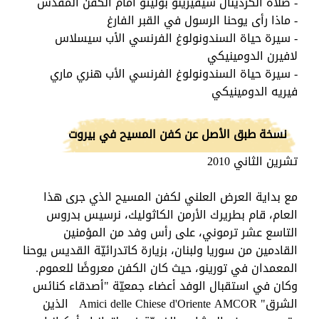
- صلاة الكردينال سيفيرينو بوليتو أمام الكفن المقدّس
- ماذا رأى يوحنا الرسول في القبر الفارغ
- سيرة حياة السندونولوغ الفرنسي الأب سيسلاس
لافيرن الدومينيكي
- سيرة حياة السندونولوغ الفرنسي الأب هنري ماري
فيريه الدومينيكي
نسخة طبق الأصل عن كفن المسيح في بيروت
تشرين الثاني 2010
مع بداية العرض العلني لكفن المسيح الذي جرى هذا
العام، قام بطريرك الأرمن الكاثوليك، نرسيس بدروس
التاسع عشر ترموني، على رأس وفد من المؤمنين
القادمين من سوريا ولبنان، بزيارة كاتدرائيّة القديس يوحنا
المعمدان في تورينو، حيث كان الكفن معروضًا للعموم.
وكان في استقبال الوفد أعضاء جمعيّة "أصدقاء كنائس
الشرق"
Amici delle Chiese d'Oriente AMCOR
الذين