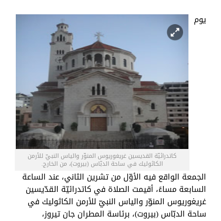
يوم
كاتدرائيّة القديسين غريغوريوس المنوّر والياس النبيّ للأرمن
الكاثوليك في ساحة الدبّاس (بيروت)، من الخارج.
الجمعة الواقع فيه الأوّل من تشرين الثاني، عند الساعة
السابعة مساءً، أقيمت الصلاة في كاتدرائيّة القدّيسين
غريغوريوس المنوّر والياس النبيّ للأرمن الكاثوليك في
ساحة الدبّاس (بيروت)، برئاسة المطران جان تيروز،