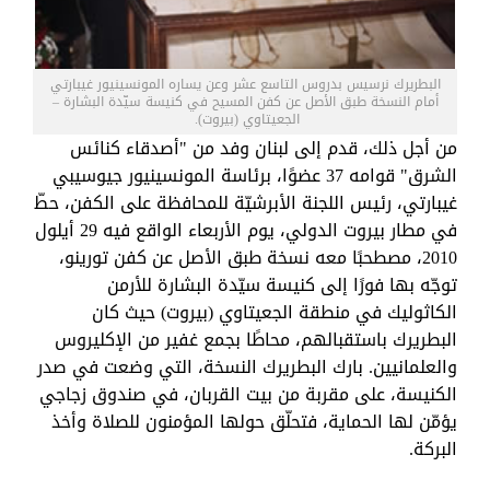
البطريرك نرسيس بدروس التاسع عشر وعن يساره المونسينيور غيبارتي
أمام النسخة طبق الأصل عن كفن المسيح في كنيسة سيّدة البشارة –
الجعيتاوي (بيروت).
من أجل ذلك، قدم إلى لبنان وفد من "أصدقاء كنائس
الشرق" قوامه 37 عضوًا، برئاسة المونسينيور جيوسيبي
غيبارتي، رئيس اللجنة الأبرشيّة للمحافظة على الكفن، حطّ
في مطار بيروت الدولي، يوم الأربعاء الواقع فيه 29 أيلول
2010، مصطحبًا معه نسخة طبق الأصل عن كفن تورينو،
توجّه بها فورًا إلى كنيسة سيّدة البشارة للأرمن
الكاثوليك في منطقة الجعيتاوي (بيروت) حيث كان
البطريرك باستقبالهم، محاطًا بجمع غفير من الإكليروس
والعلمانيين. بارك البطريرك النسخة، التي وضعت في صدر
الكنيسة، على مقربة من بيت القربان، في صندوق زجاجي
يؤمّن لها الحماية، فتحلّق حولها المؤمنون للصلاة وأخذ
البركة.