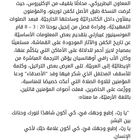
المعاون البطريركي، محاطًا بلفيف من الإكليروس، حيث
عُرضت النسخة طبق الأصل لكفن تورينو، والمؤمنون
يملأون داخل الكاتدرائيّة وساحتها الخارجيّة. فبعد الصلوات
التمهيديّة، وقراءة فصل من إنجيل يوحنا 20 : 3 – 8 قام
المونسينيور غيبارتي بتقديم بعض المعلومات الأساسيّة
عن تاريخ الكفن والآثار الموجودة على القماشة، مستعينًا
بمصباح لايزر أحمر للدلالة على الأماكن التي يتكلّم عنها،
وكان الأب رافي أوهانسيان يؤمّن الترجمة المباشرة من
الإيطاليّة إلى العربيّة. تلى العرض بعض التراتيل، وكلمة
للأسقف المحتفل الذي شكر فيها وفد "الأصدقاء" ودعا
المؤمنين لتلاوة الصلاة التي أعدّت خصيصًا للمناسبة،
ووزّعت على الحاضرين، فعلت أصوات المؤمنين قائلين،
باللغة الأرمنيّة، ما معناه:
"يا ربّ، إطبع وجهك فيّ، كي أكون شاهدًا لنورك وحنانك
بين البشر.
يا ربّ، إطبع وجهك فيّ، كي أكون علامة حبّك لأخي
الإنسان.