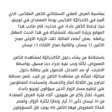
بمناسبة العرض العلني الاستثنائي للكفن المقدّس، الذي
أقيم في كاتدرائيّة القدّيس يوحنا المعمدان في تورينو،
حيث يُحفظ الكفن عادة، في مَذخره، قام صاحب هذا
الموقع بزيارة المدينة، للمشاركة في هذا الحدث المهمّ،
يرافقه
بعض أعضاء العائلة.
تمّت الزيارة الأولى صباح
الاثنين 12 نيسان، والثانية صباح الثلاثاء 13 نيسان.
باستطاعة من يشاء دخول الكاتدرائيّة لمشاهدة الكفن
المعروض، لكنّه وجب عليه إجراء حجز مسبق، بواسطة
الانترنت، أو عند المدخل، للحصول على بطاقة دخول
مجانيّة، تمكّنه من مشاهدة الكفن عن قرب، ضمن مسافة
تتراوح بين الثلاثة أمتار والخمسة، ولمساعدة المتطوعين
على تنظيم مسار الزوار الذين سيؤمّون تورينو بأعداد
غفيرة، تقدّر بأكثر من مليونين، أثناء فترة العرض الممتدة
من 10 نيسان حتّى 23 أيار. ونظرًا لكثرة الزوّار، ولقصر
المدّة المعروض فيها الكفن (44 يوم)، قرّر المسؤولون