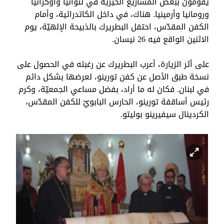
يقومون ببعض المشاريع الخيريّة في لتوانيا وأوكرانيا
ورومانيا وأرمينيا. هناك، في داخل الكاتدرائية، وأمام
الكفن المقدّس، احتفل البطريرك بالذبيحة الإلهيّة، يوم
الاثنين الواقع فيه 26 نيسان.
على أثر الزيارة، أعرب البطريرك عن رغبته في الحصول على
نسخة طبق الأصل عن كفن تورينو، لعرضها بشكل دائم
في لبنان. فكان له ما أراد، بفضل مساعي الجمعيّة، وكرم
رئيس أساقفة تورينو، الحارس البابويّ للكفن المقدّس،
الكردينال سيفيرينو بوليتو.