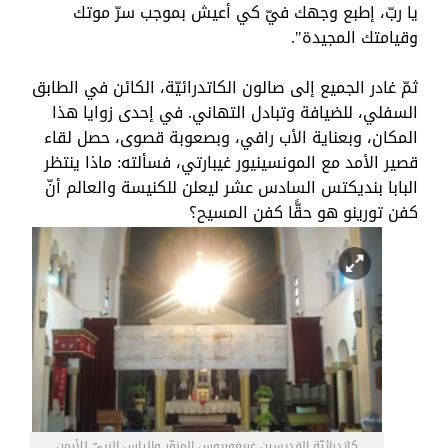
يا ربّ، إطبع وجهك فيّ كي أعيش بموجب سرّ موتك
وقيامتك المجيدة".
ثمّ غادر الجميع إلى صالون الكاتدرائيّة، الكائن في الطابق
السفلي، للضيافة وتبادل التهاني. في إحدى زوايا هذا
المكان، وبعناية الأب رافي، وبصعوبة قصوى، حصل لقاء
قصير الأمد مع المونسينيور غيبارتي، فسألته: ماذا ينتظر
البابا بنديكتس السادس عشر ليعلن للكنيسة والعالم أنّ
كفن تورينو هو حقًّا كفن المسيح؟
كاتدرائيّة القديسين غريغوريوس المنوّر والياس النبيّ للأرمن