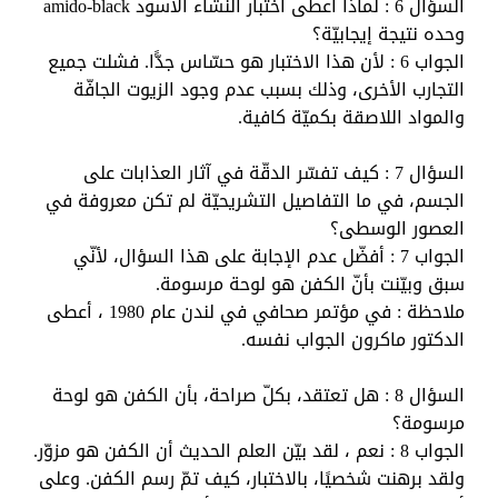
السؤال 6 : لماذا أعطى اختبار النشاء الأسود
amido-black
وحده نتيجة إيجابيّة؟
الجواب 6 : لأن هذا الاختبار هو حسّاس جدًّا. فشلت جميع
التجارب الأخرى، وذلك بسبب عدم وجود الزيوت الجافّة
والمواد اللاصقة بكميّة كافية.
السؤال 7 : كيف تفسّر الدقّة في آثار العذابات على
الجسم، في ما التفاصيل التشريحيّة لم تكن معروفة في
العصور الوسطى؟
الجواب 7 : أفضّل عدم الإجابة على هذا السؤال، لأنّي
سبق وبيّنت بأنّ الكفن هو لوحة مرسومة.
ملاحظة : في مؤتمر صحافي في لندن عام 1980 ، أعطى
الدكتور ماكرون الجواب نفسه.
السؤال 8 : هل تعتقد، بكلّ صراحة، بأن الكفن هو لوحة
مرسومة؟
الجواب 8 : نعم ، لقد بيّن العلم الحديث أن الكفن هو مزوّر.
ولقد برهنت شخصيًا، بالاختبار، كيف تمّ رسم الكفن. وعلى