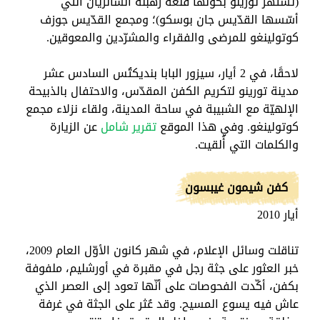
(تشتهر تورينو بكونها قلعة رهبنة السالزيان التي
أسّسها القدّيس جان بوسكو)؛ ومجمع القدّيس جوزف
كوتولينغو للمرضى والفقراء والمشرّدين والمعوقين.
لاحقًا، في 2 أيار، سيزور البابا بنديكتُس السادس عشر
مدينة تورينو لتكريم الكفن المقدّس، والاحتفال بالذبيحة
الإلهيّة مع الشبيبة في ساحة المدينة، ولقاء نزلاء مجمع
كوتولينغو. وفي هذا الموقع
تقرير شامل
عن الزيارة
والكلمات التي أُلقيت.
كفن شيمون غيبسون
أيار 2010
تناقلت وسائل الإعلام، في شهر كانون الأوّل العام 2009،
خبر العثور على جثة رجل في مقبرة في أورشليم، ملفوفة
بكفن، أكّدت الفحوصات على أنّها تعود إلى العصر الذي
عاش فيه يسوع المسيح. وقد عُثر على الجثة في غرفة