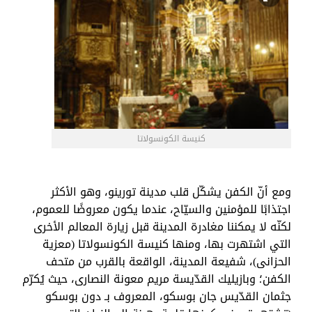
كنيسة الكونسولاتا
ومع أنّ الكفن يشكّل قلب مدينة تورينو، وهو الأكثر
اجتذابًا للمؤمنين والسيّاح، عندما يكون معروضًا للعموم،
لكنّه لا يمكننا مغادرة المدينة قبل زيارة المعالم الأخرى
التي اشتهرت بها، ومنها كنيسة الكونسولاتا (معزية
الحزانى)، شفيعة المدينة، الواقعة بالقرب من متحف
الكفن؛ وبازيليك القدّيسة مريم معونة النصارى، حيث يُكرّم
جثمان القدّيس جان بوسكو، المعروف بـ دون بوسكو