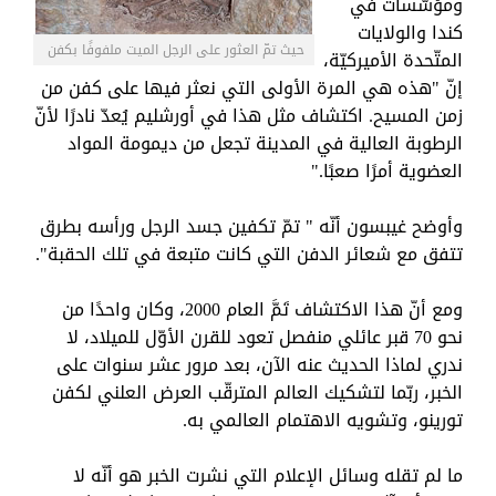
ومؤسّسات في
كندا والولايات
حيث تمّ العثور على الرجل الميت ملفوفًا بكفن
المتّحدة الأميركيّة،
إنّ "هذه هي المرة الأولى التي نعثر فيها على كفن من
زمن المسيح. اكتشاف مثل هذا في أورشليم يُعدّ نادرًا لأنّ
الرطوبة العالية في المدينة تجعل من ديمومة المواد
العضوية أمرًا صعبًا."
وأوضح غيبسون أنّه " تمّ تكفين جسد الرجل ورأسه بطرق
تتفق مع شعائر الدفن التي كانت متبعة في تلك الحقبة".
ومع أنّ هذا الاكتشاف تَمَّ العام 2000، وكان واحدًا من
نحو 70 قبر عائلي منفصل تعود للقرن الأوّل للميلاد، لا
ندري لماذا الحديث عنه الآن، بعد مرور عشر سنوات على
الخبر، ربّما لتشكيك العالم المترقّب العرض العلني لكفن
تورينو، وتشويه الاهتمام العالمي به.
ما لم تقله وسائل الإعلام التي نشرت الخبر هو أنّه لا