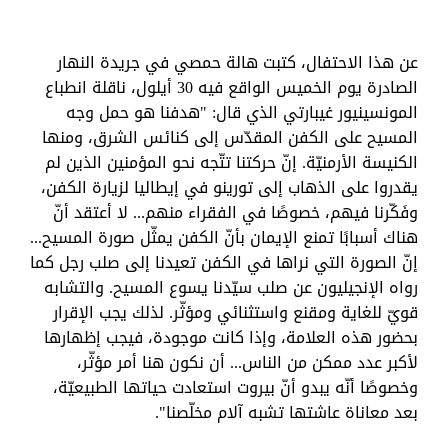
عن هذا الاحتفال، كتبت هالة حمصي في جريدة النهار
الصادرة يوم الخميس الواقع فيه 30 أيلول، ناقلة انطباع
المونسينيور غيبارتي الذي قال: "هدفنا هو حمل وجه
المسيح على الكفن المقدّس إلى كنائس الشرق، ومنها
الكنيسة الأرمنيّة. إنّ حركتنا تتّجه نحو المؤمنين الذين لم
يقدروا على الذهاب إلى تورينو في إيطاليا لزيارة الكفن،
وفَكّرنا فيهم، خصوصًا في الفقراء منهم... لا أعتقد أنّ
هناك أسبابًا تمنع الإيمان بأنّ الكفن يمثّل صورة المسيح...
إنّ الصورة التي نراها في الكفن تعيدنا إلى صلب رجل كما
رواه الإنجيليون عن صلب سيّدنا يسوع المسيح. والتشابه
قويّ للغاية ومقنع واستثنائي ومؤثّر. لذلك يجب الإقرار
بحضور هذه العلامة، وإذا كانت موجودة، فيجب إظهارها
لأكبر عدد ممكن من الناس... أن نكون هنا أمر مؤثّر،
وخصوصًا أنّه يبدو أنّ بيروت استعادت حياتها الطبيعيّة،
بعد معاناة عاشتها تشبه آلام مخلّصنا".