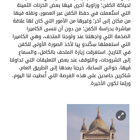
لحياكة الكفن؛ وزاوية أخرى فيها بعض الخزنات الثمينة
التي استُعملت في حفظ الكفن عبر العصور، ونقله فيها
من مكان إلى آخر؛ وغيرها من الأمور التي كان لها علاقة
مباشرة بدراسة الكفن؛ من دون أن ننسى الكاميرا
الضخمة التي واجهتنا عند ولوجنا المتحف، وهي الكاميرا
التي استعملها سِكُندو پيا لأخذ الصورة الأولى للكفن
في التاريخ. استغرقت زيارة المتحف بالكامل، والسماع
إلى الشروحات، والتوقف عند بعض التعليقات التي تداولنا
فيها، حوالي الساعة، خرجنا بعدها إلى الطريق العام،
شاكرين حامدين على هذه الفرصة التي أُعطيت لنا اليوم،
وربّما تكون الأخيرة.