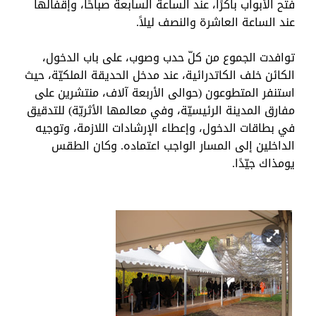
فتح الأبواب باكرًا، عند الساعة السابعة صباحًا، وإقفالها
عند الساعة العاشرة والنصف ليلاً.
توافدت الجموع من كلّ حدب وصوب، على باب الدخول،
الكائن خلف الكاتدرائية، عند مدخل الحديقة الملكيّة، حيث
استنفر المتطوعون (حوالى الأربعة آلاف، منتشرين على
مفارق المدينة الرئيسيّة، وفي معالمها الأثريّة) للتدقيق
في بطاقات الدخول، وإعطاء الإرشادات اللازمة، وتوجيه
الداخلين إلى المسار الواجب اعتماده. وكان الطقس
يومذاك جيّدًا.