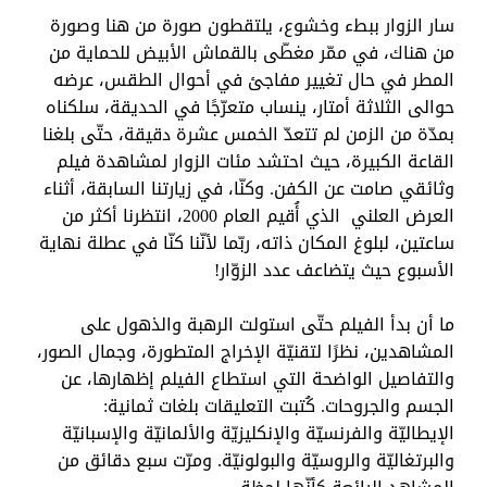
سار الزوار ببطء وخشوع، يلتقطون صورة من هنا وصورة
من هناك، في ممّر مغطّى بالقماش الأبيض للحماية من
المطر في حال تغيير مفاجئ في أحوال الطقس، عرضه
حوالى الثلاثة أمتار، ينساب متعرّجًا في الحديقة، سلكناه
بمدّة من الزمن لم تتعدّ الخمس عشرة دقيقة، حتّى بلغنا
القاعة الكبيرة، حيث احتشد مئات الزوار لمشاهدة فيلم
وثائقي صامت عن الكفن. وكنّا، في زيارتنا السابقة، أثناء
العرض العلني الذي أُقيم العام 2000، انتظرنا أكثر من
ساعتين، لبلوغ المكان ذاته، ربّما لأنّنا كنّا في عطلة نهاية
الأسبوع حيث يتضاعف عدد الزوّار!
ما أن بدأ الفيلم حتّى استولت الرهبة والذهول على
المشاهدين، نظرًا لتقنيّة الإخراج المتطورة، وجمال الصور،
والتفاصيل الواضحة التي استطاع الفيلم إظهارها، عن
الجسم والجروحات. كُتبت التعليقات بلغات ثمانية:
الإيطاليّة والفرنسيّة والإنكليزيّة والألمانيّة والإسبانيّة
والبرتغاليّة والروسيّة والبولونيّة. ومرّت سبع دقائق من