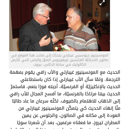
المونسينيور جيوسيبي غيبارتي يتحدّث إلى صاحب هذا الموقع في
صالون كاتدرائيّة القدّيسين غريغوريوس المنوّر والياس النبي للأرمن
الكاثوليك في ساحة الدبّاس- بيروت
الحديث مع المونسينيور غيبارتي والأب رافي يقوم بمهمة
الترجمة. ولمّا سأل الأب غيبارتي إذا كان باستطاعتي
الحديث بالإنكليزيّة أو الفرنسيّة، أجبته فورًا بنعم، فاستمرّ
الحديث بيننا مرتاحًا بالفرنسيّة، ما أفسح المجال للأب رافي
إلى الذهاب للاهتمام بالضيوف. لكنّه سرعان ما عاد طالبًا
منّا إنهاء الحديث كي يتمكّن المونسينيور غيبارتي من
العودة إلى مكانه في الصالون، والجلوس عن يمين
المطران تيروز، ما فعلناه مرغمين، بعد أن شعرنا سويًا