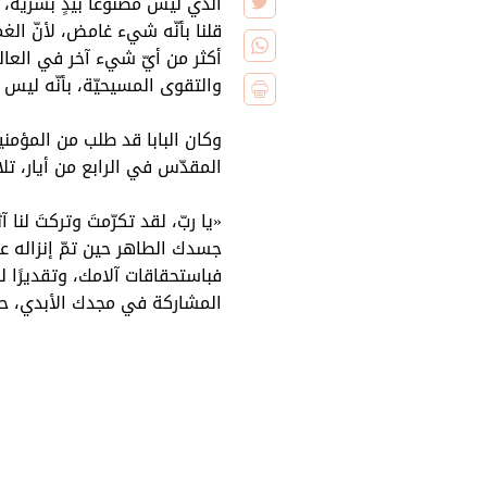
الذي ليس مصنوعًا بيدٍ بشريّة، 
قلنا بأنّه شيء غامض، لأنّ ا
أكثر من أيّ شيء آخر في العالم
والتقوى المسيحيّة، بأنّه ليس
وكان البابا قد طلب من المؤمن
المقدّس في الرابع من أيار، تلا
«يا ربّ، لقد تكرّمتَ وتركتَ لن
جسدك الطاهر حين تمّ إنزاله عن 
فباستحقاقات آلامك، وتقديرًا ل
المشاركة في مجدك الأبدي، حي