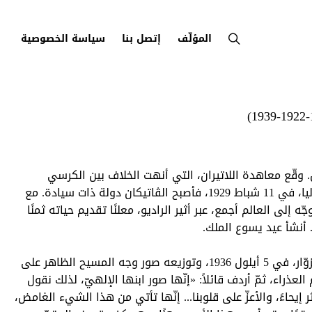
المؤلّف
إتصل بنا
سياسة الخصوصية
. وقّع معاهدة اللاتيران، التي أنهت الخلاف بين الكرسي
الرسولي الروماني ودولة إيطاليا، في 11 شباط 1929، فأصبح الڤاتيكان دولة ذات سيادة. مع
وجّه إلى العالم أجمع، عبر أثير الراديو، معلنًا تقديم حياته ثمنًا
 أنشأ عيد يسوع الملك.
بعد استقباله وفدًا ألفيًا من الزوّار، في 5 أيلول 1936، وتوزيعه صور وجه المسيح الظاهر على
عذراء، ثمّ أردف قائلاً: «إنّها صور ابنها الإلهيّ، لذلك نقول
كثر إيحاءً، والأعزّ على قلوبنا... إنّها تأتي من هذا الشيء الغامض،