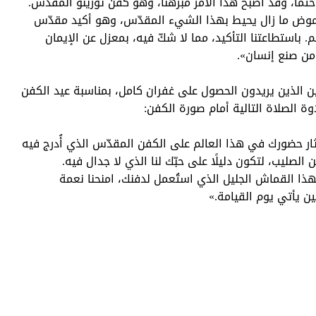
حتمًا، وقد أصبح هذا الأمر مبرهنًا، وهو كفن تورينو المقدّس.
لغموض ما زال يحيط بهذا الشيء المقدّس، وهو أكيد مقدّس
. باستطاعتنا التأكيد، مما لا شكّ فيه، بمعزل عن الإيمان
 من صنع إنسان».
ين الذين يريدون الحصول على غفران كامل، بمناسبة عيد الكفن
وة الصلاة التالية أمام صورة الكفن:
ا آثار حضورك في هذا العالم على الكفن المقدّس الذي أُدرج فيه
الصليب، لتكون دليلًا على حبّك لنا الذي لا جدال فيه.
هذا القماش الجليل الذي استُعمل لدفنك، امنحنا نعمة
ن يأتي يوم القيامة.»