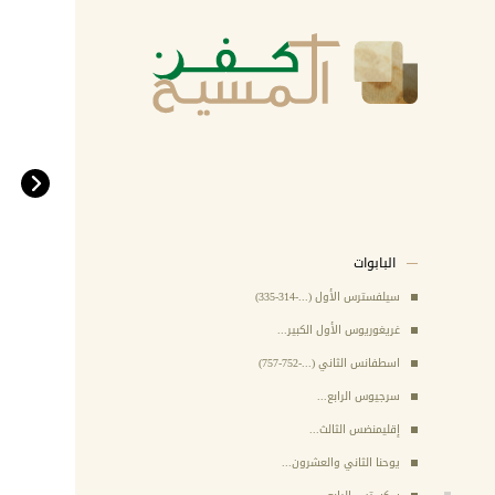
ميزات كفن المسيح
كفن المسيح في الانجيل
تاريخ كفن المسيح
العلوم السندونولوجية
علاقة الكنيسة بكفن المسيح
موقف إيجابي غير ملزم
القديسون
البابوات
سيلفسترس الأول (...-314-335)
غريغوريوس الأول الكبير...
اسطفانس الثاني (...-752-757)
سرجيوس الرابع...
إقليمنضس الثالث...
يوحنا الثاني والعشرون...