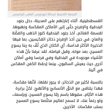
الترجمة اللاتينية لرسالة ثيوذورس أنغلس كومنينس
القسطنطينية. أثناء إغارتهم على المدينة، دخل جنود
البندقية والإفرنج حتّى إلى الأماكن المقدّسة ونهبوها.
لقسمة الغنائم، أخذ جنود البندقية كنوز الذهب والفضّة
والعاج، في حين أخذ الإفرنج ذخائر القدّيسين، بما فيها
الذخيرة الأكثر قداسة، أي الكتان الذي لُفّ به ربنا يسوع
المسيح، بعد موته، وقبل قيامته. لقد عرفنا بأنّ هذه
الأشياء موجودة في البندقية وفي فرنسا وفي أماكن
أخرى حيث يعيش السالبون، بينما يُحفَظ الكفن المقدّس
في أثينا.
بالنسبة لكثير من الذخائر، لا يجوز نقلها، لأنّها مقدّسة،
فهذا يتنافى مع الحقّ الأنسانيّ والألهيّ. لكنّ برابرة
هذه الأيّام، سلبوها باسم ربّنا يسوع المسيح، وبإسمك،
ولو رغماً عنك. لا تسمح تعاليم مخلّصنا يسوع المسيح
بسلب مقدّسات الآخرين.