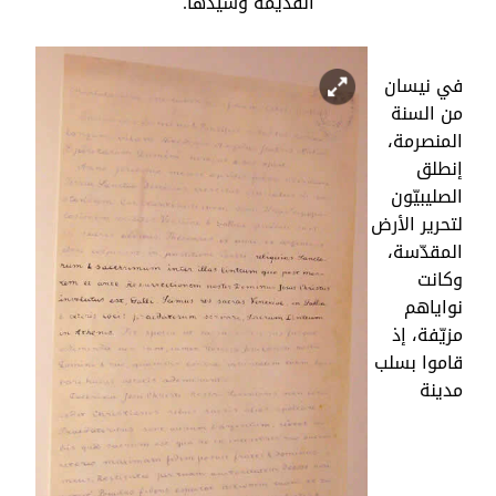
القديمة وسيّدها.
في نيسان
من السنة
المنصرمة،
إنطلق
الصليبيّون
لتحرير الأرض
المقدّسة،
وكانت
نواياهم
مزيّفة، إذ
قاموا بسلب
مدينة