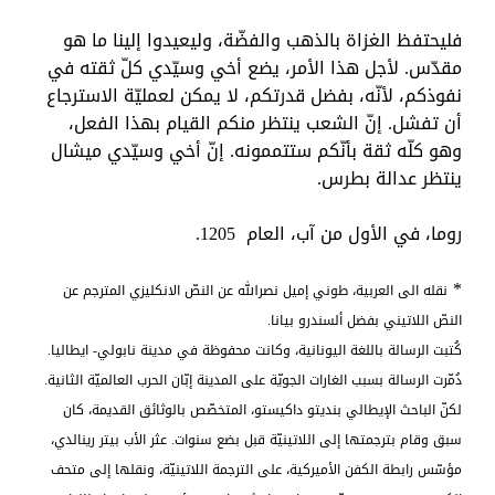
فليحتفظ الغزاة بالذهب والفضّة، وليعيدوا إلينا ما هو
مقدّس. لأجل هذا الأمر، يضع أخي وسيّدي كلّ ثقته في
نفوذكم، لأنّه، بفضل قدرتكم، لا يمكن لعمليّة الاسترجاع
أن تفشل. إنّ الشعب ينتظر منكم القيام بهذا الفعل،
وهو كلّه ثقة بأنّكم ستتممونه. إنّ أخي وسيّدي ميشال
ينتظر عدالة بطرس.
روما، في الأول من آب، العام 1205.
*
نقله الى العربية، طوني إميل نصرالله عن النصّ الانكليزي المترجم عن
النصّ اللاتيني بفضل ألسندرو بيانا.
كُتبت الرسالة باللغة اليونانية، وكانت محفوظة في مدينة نابولي- ايطاليا.
دُمّرت الرسالة بسبب الغارات الجويّة على المدينة إبّان الحرب العالميّة الثانية.
لكنّ الباحث الإيطالي بنديتو داكيستو، المتخصّص بالوثائق القديمة، كان
سبق وقام بترجمتها إلى اللاتينيّة قبل بضع سنوات. عثر الأب بيتر رينالدي،
مؤسّس رابطة الكفن الأميركية، على الترجمة اللاتينيّة، ونقلها إلى متحف